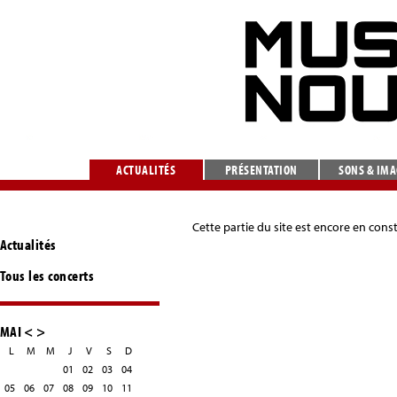
ACTUALITÉS
PRÉSENTATION
SONS & IM
Cette partie du site est encore en cons
Actualités
Tous les concerts
MAI
<
>
L
M
M
J
V
S
D
01
02
03
04
05
06
07
08
09
10
11