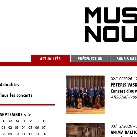
ACTUALITÉS
PRÉSENTATION
SONS & IM
02/10/2026 - 
Actualités
PETERIS VASK
Concert d'ouv
Tous les concerts
ARSONIC - 70
SEPTEMBRE
<
>
L
M
M
J
V
S
D
03/12/2026 - 
01
02
03
04
05
06
07
ANIMA BALTI
08
09
10
11
12
13
14