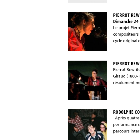
PIERROT REWR
Dimanche 24 
Le projet Pier
compositeurs o
cycle original 
PIERROT REWR
Pierrot Rewrit
Giraud (1860-19
résolument mo
RODOLPHE CO
Après quatre a
performance e
parcours inter