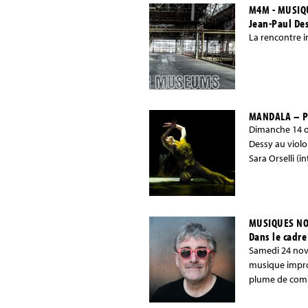
M4M - MUSIQU
Jean-Paul Des
La rencontre i
MANDALA – P
Dimanche 14 o
Dessy au viol
Sara Orselli (i
MUSIQUES NO
Dans le cadre
Samedi 24 nove
musique impro
plume de comp