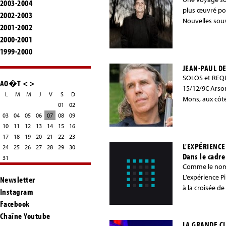
2003-2004
plus œuvré pou
2002-2003
Nouvelles sous
2001-2002
2000-2001
1999-2000
JEAN-PAUL DE
SOLOS et REQUI
AO�T
<
>
15/12/9€ Arson
L
M
M
J
V
S
D
Mons, aux côt
01
02
03
04
05
06
07
08
09
10
11
12
13
14
15
16
17
18
19
20
21
22
23
L'EXPÉRIENCE
24
25
26
27
28
29
30
Dans le cadre
31
Comme le nomb
L’expérience P
Newsletter
à la croisée de
Instagram
Facebook
Chaîne Youtube
LA GRANDE C